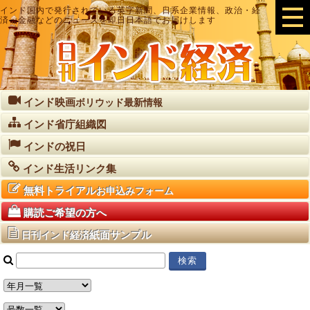
インド国内で発行されている英字新聞、日系企業情報、政治・経
済・金融などのニュースを即日日本語でお届けします
インド映画
ボリウッド最新情報
インド省庁組織図
インドの祝日
インド生活リンク集
無料トライアル
お申込みフォーム
購読ご希望の方へ
紙面サンプル
日刊インド経済