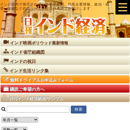
インド国内で発行されている英字新聞、日系企業情報、政治・経
済・金融などのニュースを即日日本語でお届けします
インド映画
ボリウッド最新情報
インド省庁組織図
インドの祝日
インド生活リンク集
無料トライアル
お申込みフォーム
購読ご希望の方へ
紙面サンプル
日刊インド経済