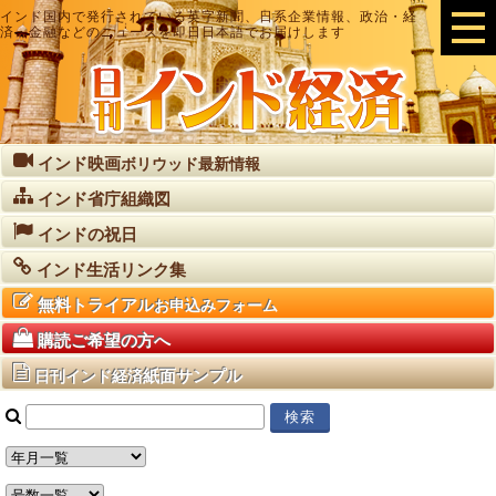
インド国内で発行されている英字新聞、日系企業情報、政治・経
済・金融などのニュースを即日日本語でお届けします
インド映画
ボリウッド最新情報
インド省庁組織図
インドの祝日
インド生活リンク集
無料トライアル
お申込みフォーム
購読ご希望の方へ
紙面サンプル
日刊インド経済