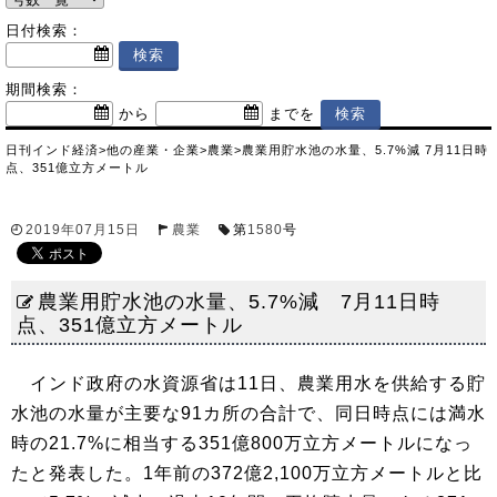
日付検索：
期間検索：
から
までを
日刊インド経済
>
他の産業・企業
>
農業
>
農業用貯水池の水量、5.7%減 7月11日時
点、351億立方メートル
2019年07月15日
農業
第
1580
号
農業用貯水池の水量、5.7%減 7月11日時
点、351億立方メートル
インド政府の水資源省は11日、農業用水を供給する貯
水池の水量が主要な91カ所の合計で、同日時点には満水
時の21.7%に相当する351億800万立方メートルになっ
たと発表した。1年前の372億2,100万立方メートルと比