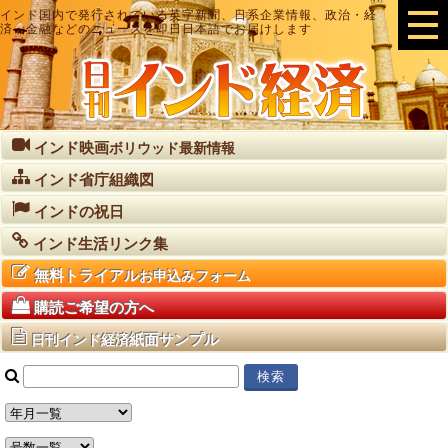
インド国内で発行されている英字新聞、日系企業情報、政治・経
済・金融などのニュースを即日日本語でお届けします
インド映画
ボリウッド最新情報
インド省庁組織図
インドの祝日
インド生活リンク集
無料トライアル
お申込みフォーム
購読ご希望の方へ
紙面サンプル
日刊インド経済