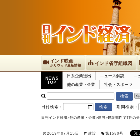
インド映画
インド省庁組織図
ボリウッド最新情報
日系企業進出
ニュース解説
ニ
NEWS
TOP
他の産業・企業
社会・スポーツ
日付検索：
期間検索：
日刊インド経済
>
他の産業・企業
>
建設
>
建設部門で7件の
2019年07月15日
建設
第
1580
号