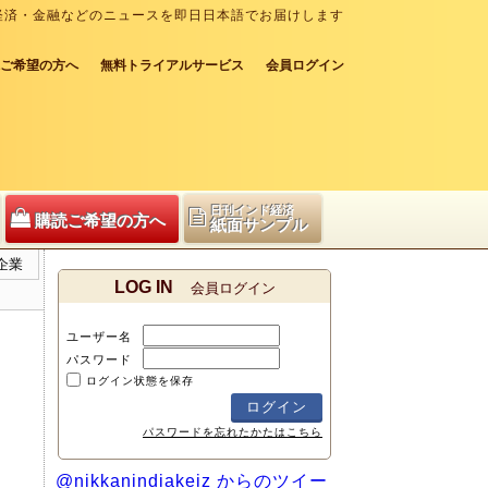
経済・金融などのニュースを即日日本語でお届けします
ご希望の方へ
無料トライアルサービス
会員ログイン
日刊インド経済
購読ご希望の方へ
紙面サンプル
企業
LOG IN
会員ログイン
ユーザー名
パスワード
ログイン状態を保存
パスワードを忘れたかたはこちら
@nikkanindiakeiz からのツイー