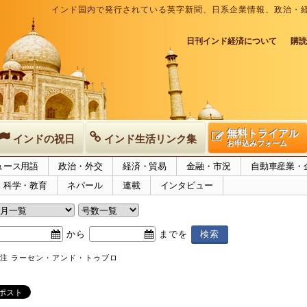
インド国内で発行されている英字新聞、日系企業情報、政治・
日刊インド経済について
購読
無料トライアル
インドの祝日
インド生活リンク集
お申込みフォーム
ュース用語
政治・外交
経済・貿易
金融・市況
自動車産業・
科学・教育
ネパール
連載
インタビュー
から
までを
受注 ラーセン・アンド・トゥブロ