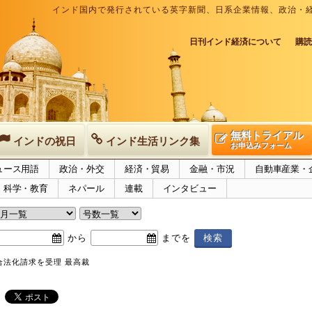
インド国内で発行されている英字新聞、日系企業情報、政治・
日刊インド経済について
購読
無料トライアル
インドの祝日
インド生活リンク集
お申込みフォーム
ュース用語
政治・外交
経済・貿易
金融・市況
自動車産業・
科学・教育
ネパール
連載
インタビュー
から
までを
合法化請求を受理 最高裁