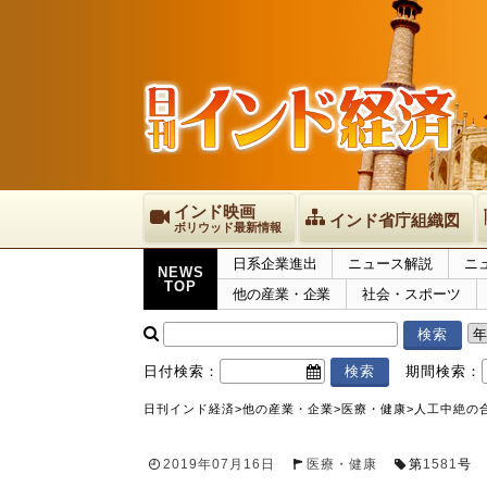
インド映画
インド省庁組織図
ボリウッド最新情報
日系企業進出
ニュース解説
ニ
NEWS
TOP
他の産業・企業
社会・スポーツ
日付検索：
期間検索：
日刊インド経済
>
他の産業・企業
>
医療・健康
>
人工中絶の
2019年07月16日
医療・健康
第
1581
号