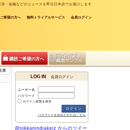
経済・金融などのニュースを即日日本語でお届けします
ご希望の方へ
無料トライアルサービス
会員ログイン
日刊インド経済
購読ご希望の方へ
紙面サンプル
企業
LOG IN
会員ログイン
ユーザー名
パスワード
ログイン状態を保存
パスワードを忘れたかたはこちら
@nikkanindiakeiz からのツイー