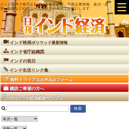
インド国内で発行されている英字新聞、日系企業情報、政治・経
済・金融などのニュースを即日日本語でお届けします
インド映画
ボリウッド最新情報
インド省庁組織図
インドの祝日
インド生活リンク集
無料トライアル
お申込みフォーム
購読ご希望の方へ
紙面サンプル
日刊インド経済