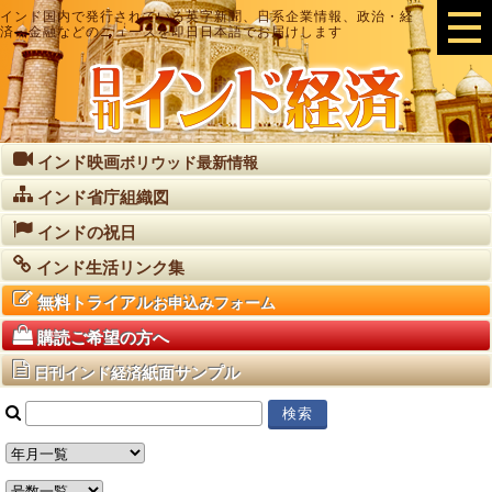
インド国内で発行されている英字新聞、日系企業情報、政治・経
済・金融などのニュースを即日日本語でお届けします
インド映画
ボリウッド最新情報
インド省庁組織図
インドの祝日
インド生活リンク集
無料トライアル
お申込みフォーム
購読ご希望の方へ
紙面サンプル
日刊インド経済