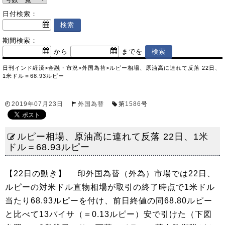
日付検索：
期間検索：
から
までを
日刊インド経済
>
金融・市況
>
外国為替
>
ルピー相場、原油高に連れて反落 22日、
1米ドル＝68.93ルピー
2019年07月23日
外国為替
第
1586
号
ルピー相場、原油高に連れて反落 22日、1米
ドル＝68.93ルピー
【22日の動き】 印外国為替（外為）市場では22日、
ルピーの対米ドル直物相場が取引の終了時点で1米ドル
当たり68.93ルピーを付け、前日終値の同68.80ルピー
と比べて13パイサ（＝0.13ルピー）安で引けた（下図