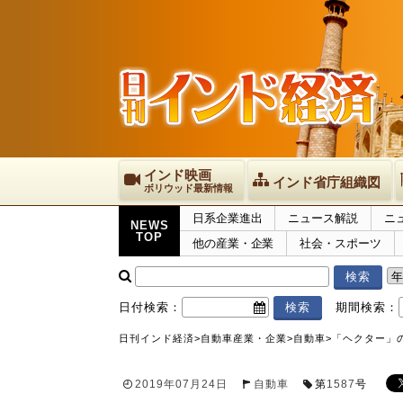
インド映画
インド省庁組織図
ボリウッド最新情報
日系企業進出
ニュース解説
ニ
NEWS
TOP
他の産業・企業
社会・スポーツ
日付検索：
期間検索：
日刊インド経済
>
自動車産業・企業
>
自動車
>
「ヘクター」
2019年07月24日
自動車
第
1587
号