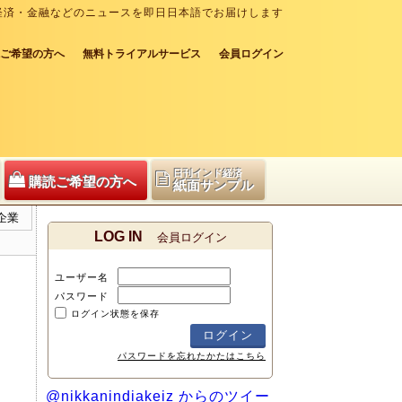
経済・金融などのニュースを即日日本語でお届けします
ご希望の方へ
無料トライアルサービス
会員ログイン
日刊インド経済
購読ご希望の方へ
紙面サンプル
企業
LOG IN
会員ログイン
ユーザー名
パスワード
ログイン状態を保存
パスワードを忘れたかたはこちら
@nikkanindiakeiz からのツイー