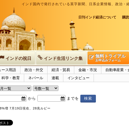
インド国内で発行されている英字新聞、日系企業情報、政治・
日刊インド経済について
購読
無料トライアル
インドの祝日
インド生活リンク集
お申込みフォーム
ュース用語
政治・外交
経済・貿易
金融・市況
自動車産業・
科学・教育
ネパール
連載
インタビュー
から
までを
8%増 7月19日現在、28兆ルピー