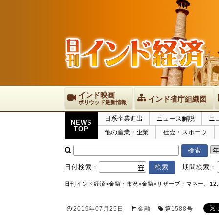
インド映画
インド省庁組織図
ボリウッド最新情報
日系企業進出
ニュース解説
ニ
NEWS
TOP
他の産業・企業
社会・スポーツ
日付検索：
期間検索：
日刊インド経済
>
金融・市況
>
金融
>
リザーブ・マネー、12.
2019年07月25日
金融
第
1588
号