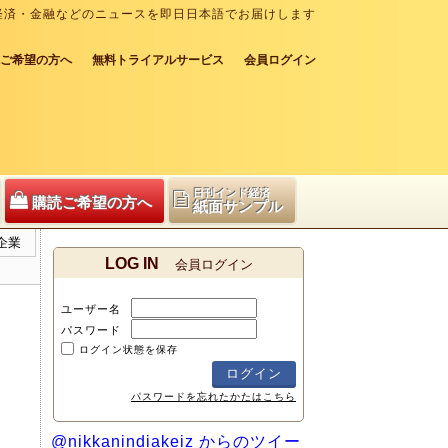
経済・金融などのニュースを即日日本語でお届けします
ご希望の方へ
無料トライアルサービス
会員ログイン
日刊インド経済
購読ご希望の方へ
紙面サンプル
企業
LOG IN
会員ログイン
ユーザー名
パスワード
ログイン状態を保存
パスワードを忘れたかたはこちら
@nikkanindiakeiz からのツイー