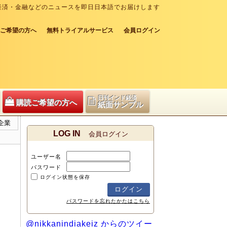
経済・金融などのニュースを即日日本語でお届けします
ご希望の方へ
無料トライアルサービス
会員ログイン
日刊インド経済
購読ご希望の方へ
紙面サンプル
企業
LOG IN
会員ログイン
ユーザー名
パスワード
ログイン状態を保存
パスワードを忘れたかたはこちら
@nikkanindiakeiz からのツイー