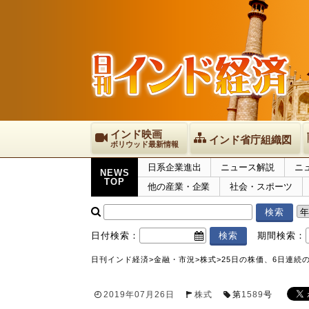
インド映画
インド省庁組織図
ボリウッド最新情報
日系企業進出
ニュース解説
ニ
NEWS
TOP
他の産業・企業
社会・スポーツ
日付検索：
期間検索：
日刊インド経済
>
金融・市況
>
株式
>
25日の株価、6日連続
2019年07月26日
株式
第
1589
号