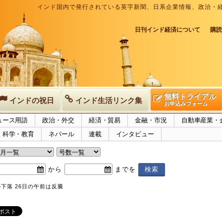
インド国内で発行されている英字新聞、日系企業情報、政治・
日刊インド経済について
購読
無料トライアル
インドの祝日
インド生活リンク集
お申込みフォーム
ュース用語
政治・外交
経済・貿易
金融・市況
自動車産業・
科学・教育
ネパール
連載
インタビュー
から
までを
の下落 26日の午前は反騰