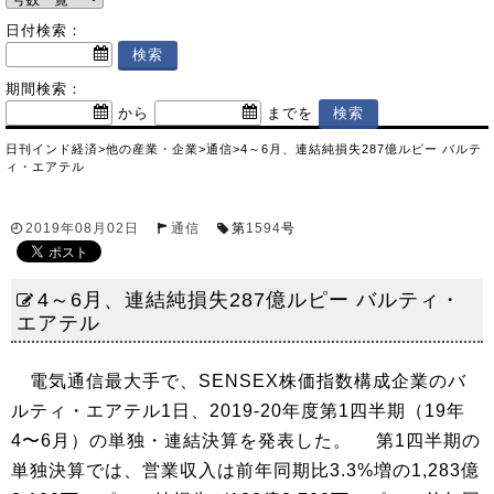
日付検索：
期間検索：
から
までを
日刊インド経済
>
他の産業・企業
>
通信
>
4～6月、連結純損失287億ルピー バルテ
ィ・エアテル
2019年08月02日
通信
第
1594
号
4～6月、連結純損失287億ルピー バルティ・
エアテル
電気通信最大手で、SENSEX株価指数構成企業のバ
ルティ・エアテル1日、2019-20年度第1四半期（19年
4〜6月）の単独・連結決算を発表した。 第1四半期の
単独決算では、営業収入は前年同期比3.3%増の1,283億