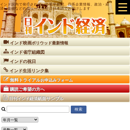
インド国内で発行されている英字新聞、日系企業情報、政治・経
済・金融などのニュースを即日日本語でお届けします
インド映画
ボリウッド最新情報
インド省庁組織図
インドの祝日
インド生活リンク集
無料トライアル
お申込みフォーム
購読ご希望の方へ
紙面サンプル
日刊インド経済