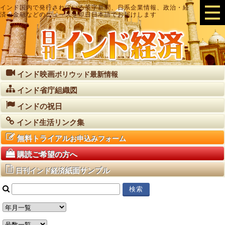
インド国内で発行されている英字新聞、日系企業情報、政治・経
済・金融などのニュースを即日日本語でお届けします
インド映画
ボリウッド最新情報
インド省庁組織図
インドの祝日
インド生活リンク集
無料トライアル
お申込みフォーム
購読ご希望の方へ
紙面サンプル
日刊インド経済