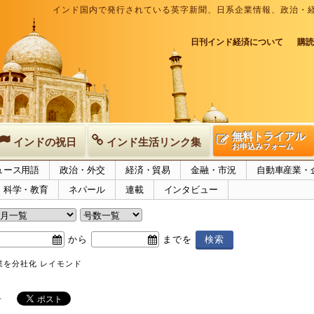
インド国内で発行されている英字新聞、日系企業情報、政治・
日刊インド経済について
購読
無料トライアル
インドの祝日
インド生活リンク集
お申込みフォーム
ュース用語
政治・外交
経済・貿易
金融・市況
自動車産業・
科学・教育
ネパール
連載
インタビュー
から
までを
業を分社化 レイモンド
号