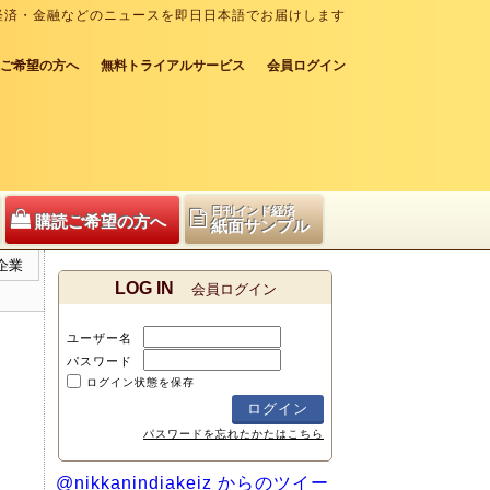
経済・金融などのニュースを即日日本語でお届けします
ご希望の方へ
無料トライアルサービス
会員ログイン
日刊インド経済
購読ご希望の方へ
紙面サンプル
企業
LOG IN
会員ログイン
ユーザー名
パスワード
ログイン状態を保存
パスワードを忘れたかたはこちら
@nikkanindiakeiz からのツイー