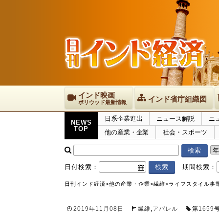
インド映画
インド省庁組織図
ボリウッド最新情報
日系企業進出
ニュース解説
ニ
NEWS
TOP
他の産業・企業
社会・スポーツ
日付検索：
期間検索：
日刊インド経済
>
他の産業・企業
>
繊維
>
ライフスタイル事
2019年11月08日
繊維
,
アパレル
第
1659