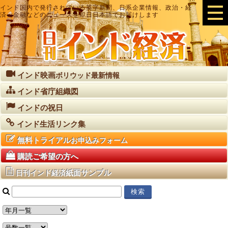
インド国内で発行されている英字新聞、日系企業情報、政治・経
済・金融などのニュースを即日日本語でお届けします
インド映画
ボリウッド最新情報
インド省庁組織図
インドの祝日
インド生活リンク集
無料トライアル
お申込みフォーム
購読ご希望の方へ
紙面サンプル
日刊インド経済