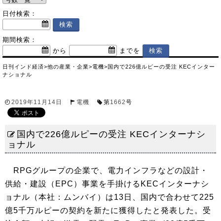
日付検索：
期間検索：
から
までを
日刊インド経済
>
他の産業・企業
>
電機
>
国内で226億ルピーの受注 KECインター
ナショナル
2019年11月14日
電機
第
1662
号
国内で226億ルピーの受注 KECインターナシ
ョナル
RPGグループの企業で、電力インフラなどの設計・
供給・建設（EPC）事業を手掛けるKECインターナシ
ョナル（本社：ムンバイ）は13日、国内で合わせて225
億5千万ルピーの契約を新たに獲得したと発表した。受