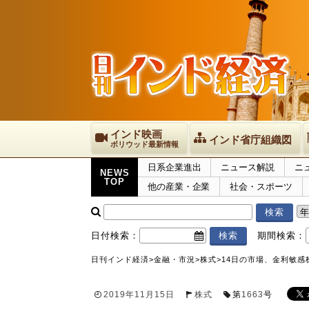
インド映画
インド省庁組織図
ボリウッド最新情報
日系企業進出
ニュース解説
ニ
NEWS
TOP
他の産業・企業
社会・スポーツ
日付検索：
期間検索：
日刊インド経済
>
金融・市況
>
株式
>
14日の市場、金利敏感
2019年11月15日
株式
第
1663
号