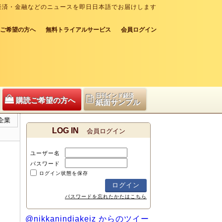
経済・金融などのニュースを即日日本語でお届けします
ご希望の方へ
無料トライアルサービス
会員ログイン
日刊インド経済
購読ご希望の方へ
紙面サンプル
企業
LOG IN
会員ログイン
ユーザー名
パスワード
ログイン状態を保存
パスワードを忘れたかたはこちら
@nikkanindiakeiz からのツイー