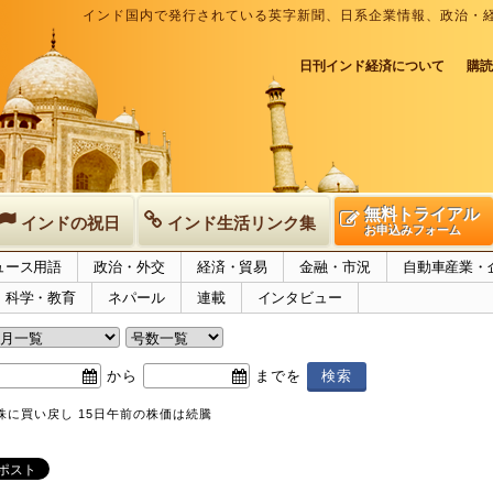
インド国内で発行されている英字新聞、日系企業情報、政治・
日刊インド経済について
購読
無料トライアル
インドの祝日
インド生活リンク集
お申込みフォーム
ュース用語
政治・外交
経済・貿易
金融・市況
自動車産業・
科学・教育
ネパール
連載
インタビュー
から
までを
株に買い戻し 15日午前の株価は続騰