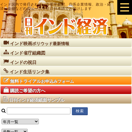
インド国内で発行されている英字新聞、日系企業情報、政治・経
済・金融などのニュースを即日日本語でお届けします
インド映画
ボリウッド最新情報
インド省庁組織図
インドの祝日
インド生活リンク集
無料トライアル
お申込みフォーム
購読ご希望の方へ
紙面サンプル
日刊インド経済