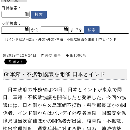
日付検索：
期間検索：
から
までを
日刊インド経済
>
政治・外交
>
外交
>
軍縮・不拡散協議を開催 日本とインド
2019年12月24日
外交
,
軍事
第
1690
号
軍縮・不拡散協議を開催 日本とインド
日本政府の外務省は23日、日本とインドが東京で同
日、軍縮・不拡散協議を開催したと発表した。今回の協
議には、日本側から久島軍縮不拡散・科学部長ほかの関
係者、インド側からはパンデイ外務省軍縮・国際安全保
障局担当次官補ほかの関係者が出席。核軍縮・不拡散、
輸出管理制度、通常兵器に対する取り組み、地域情勢