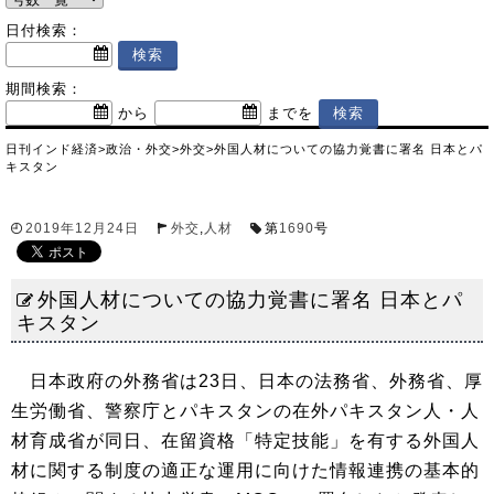
日付検索：
期間検索：
から
までを
日刊インド経済
>
政治・外交
>
外交
>
外国人材についての協力覚書に署名 日本とパ
キスタン
2019年12月24日
外交
,
人材
第
1690
号
外国人材についての協力覚書に署名 日本とパ
キスタン
日本政府の外務省は23日、日本の法務省、外務省、厚
生労働省、警察庁とパキスタンの在外パキスタン人・人
材育成省が同日、在留資格「特定技能」を有する外国人
材に関する制度の適正な運用に向けた情報連携の基本的