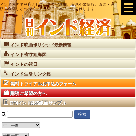
インド国内で発行されている英字新聞、日系企業情報、政治・経
済・金融などのニュースを即日日本語でお届けします
インド映画
ボリウッド最新情報
インド省庁組織図
インドの祝日
インド生活リンク集
無料トライアル
お申込みフォーム
購読ご希望の方へ
紙面サンプル
日刊インド経済