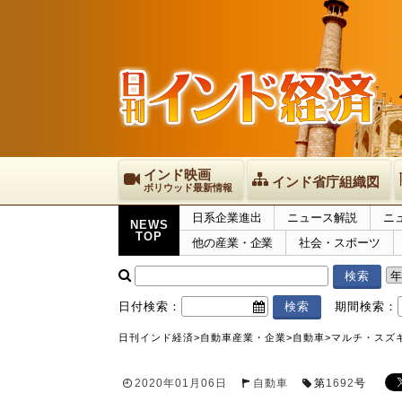
インド映画
インド省庁組織図
ボリウッド最新情報
日系企業進出
ニュース解説
ニ
NEWS
TOP
他の産業・企業
社会・スポーツ
日付検索：
期間検索：
日刊インド経済
>
自動車産業・企業
>
自動車
>
マルチ・スズキ
2020年01月06日
自動車
第
1692
号