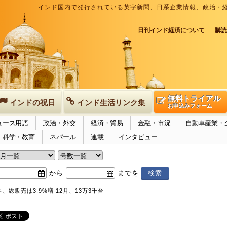
インド国内で発行されている英字新聞、日系企業情報、政治・
日刊インド経済について
購読
無料トライアル
インドの祝日
インド生活リンク集
お申込みフォーム
ュース用語
政治・外交
経済・貿易
金融・市況
自動車産業・
科学・教育
ネパール
連載
インタビュー
から
までを
、総販売は3.9%増 12月、13万3千台