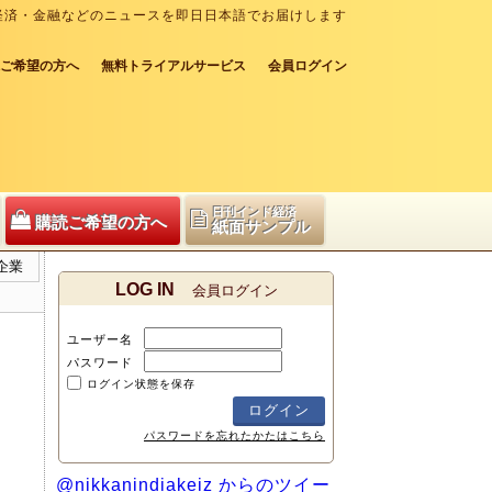
経済・金融などのニュースを即日日本語でお届けします
ご希望の方へ
無料トライアルサービス
会員ログイン
日刊インド経済
購読ご希望の方へ
紙面サンプル
企業
LOG IN
会員ログイン
ユーザー名
パスワード
ログイン状態を保存
パスワードを忘れたかたはこちら
@nikkanindiakeiz からのツイー