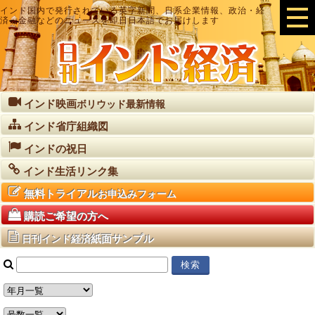
インド国内で発行されている英字新聞、日系企業情報、政治・経
済・金融などのニュースを即日日本語でお届けします
インド映画
ボリウッド最新情報
インド省庁組織図
インドの祝日
インド生活リンク集
無料トライアル
お申込みフォーム
購読ご希望の方へ
紙面サンプル
日刊インド経済