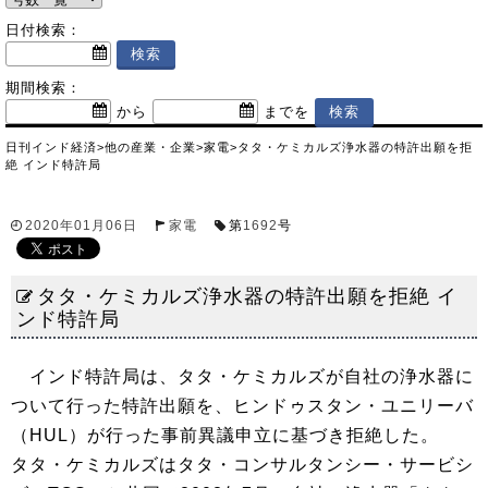
日付検索：
期間検索：
から
までを
日刊インド経済
>
他の産業・企業
>
家電
>
タタ・ケミカルズ浄水器の特許出願を拒
絶 インド特許局
2020年01月06日
家電
第
1692
号
タタ・ケミカルズ浄水器の特許出願を拒絶 イ
ンド特許局
インド特許局は、タタ・ケミカルズが自社の浄水器に
ついて行った特許出願を、ヒンドゥスタン・ユニリーバ
（HUL）が行った事前異議申立に基づき拒絶した。
タタ・ケミカルズはタタ・コンサルタンシー・サービシ