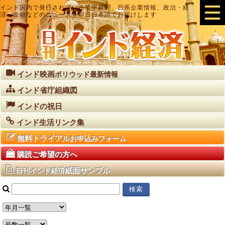
インド国内で発行されている英字新聞、日系企業情報、政治・経
済・金融などのニュースを即日日本語でお届けします
インド映画
ボリウッド最新情報
インド省庁組織図
インドの祝日
インド生活リンク集
無料トライアル
お申込みフォーム
購読ご希望の方へ
紙面サンプル
日刊インド経済