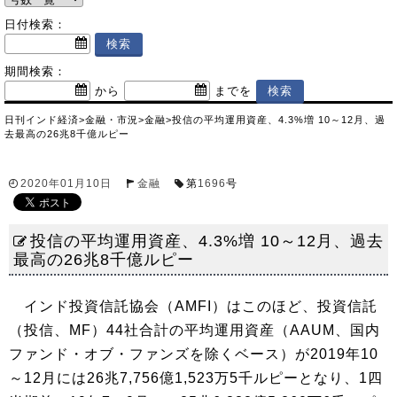
日付検索：
期間検索：
から
までを
日刊インド経済
>
金融・市況
>
金融
>
投信の平均運用資産、4.3%増 10～12月、過
去最高の26兆8千億ルピー
2020年01月10日
金融
第
1696
号
投信の平均運用資産、4.3%増 10～12月、過去
最高の26兆8千億ルピー
インド投資信託協会（AMFI）はこのほど、投資信託
（投信、MF）44社合計の平均運用資産（AAUM、国内
ファンド・オブ・ファンズを除くベース）が2019年10
～12月には26兆7,756億1,523万5千ルピーとなり、1四