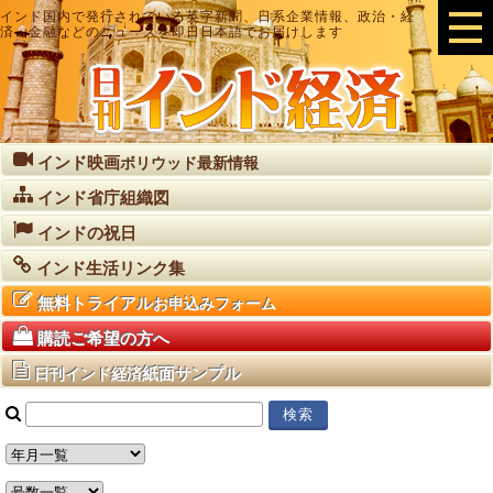
インド国内で発行されている英字新聞、日系企業情報、政治・経
済・金融などのニュースを即日日本語でお届けします
インド映画
ボリウッド最新情報
インド省庁組織図
インドの祝日
インド生活リンク集
無料トライアル
お申込みフォーム
購読ご希望の方へ
紙面サンプル
日刊インド経済