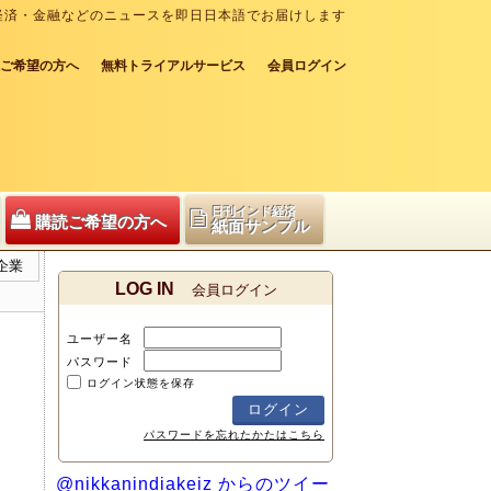
経済・金融などのニュースを即日日本語でお届けします
ご希望の方へ
無料トライアルサービス
会員ログイン
日刊インド経済
購読ご希望の方へ
紙面サンプル
企業
LOG IN
会員ログイン
ユーザー名
パスワード
ログイン状態を保存
パスワードを忘れたかたはこちら
@nikkanindiakeiz からのツイー