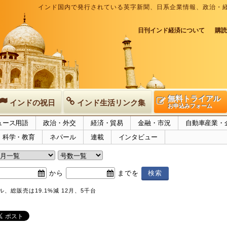
インド国内で発行されている英字新聞、日系企業情報、政治・
日刊インド経済について
購読
無料トライアル
インドの祝日
インド生活リンク集
お申込みフォーム
ュース用語
政治・外交
経済・貿易
金融・市況
自動車産業・
科学・教育
ネパール
連載
インタビュー
から
までを
ル、総販売は19.1%減 12月、5千台