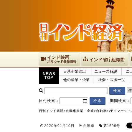
インド映画
インド省庁組織図
ボリウッド最新情報
日系企業進出
ニュース解説
ニ
NEWS
TOP
他の産業・企業
社会・スポーツ
日付検索：
期間検索：
日刊インド経済
>
自動車産業・企業
>
自動車
>
VEコマーシャ
2020年01月10日
自動車
第
1696
号