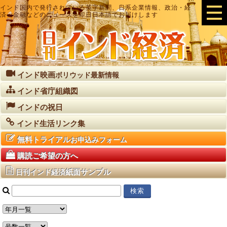
インド国内で発行されている英字新聞、日系企業情報、政治・経
済・金融などのニュースを即日日本語でお届けします
インド映画
ボリウッド最新情報
インド省庁組織図
インドの祝日
インド生活リンク集
無料トライアル
お申込みフォーム
購読ご希望の方へ
紙面サンプル
日刊インド経済