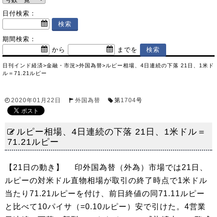
日付検索：
期間検索：
から
までを
日刊インド経済
>
金融・市況
>
外国為替
>
ルピー相場、4日連続の下落 21日、1米ド
ル＝71.21ルピー
2020年01月22日
外国為替
第
1704
号
ルピー相場、4日連続の下落 21日、1米ドル＝
71.21ルピー
【21日の動き】 印外国為替（外為）市場では21日、
ルピーの対米ドル直物相場が取引の終了時点で1米ドル
当たり71.21ルピーを付け、前日終値の同71.11ルピー
と比べて10パイサ（=0.10ルピー）安で引けた。4営業