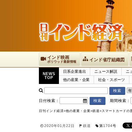
インド映画
インド省庁組織図
ボリウッド最新情報
日系企業進出
ニュース解説
ニ
NEWS
TOP
他の産業・企業
社会・スポーツ
日付検索：
期間検索：
日刊インド経済
>
他の産業・企業
>
鉄道
>
スマートカードの
2020年01月22日
鉄道
第
1704
号