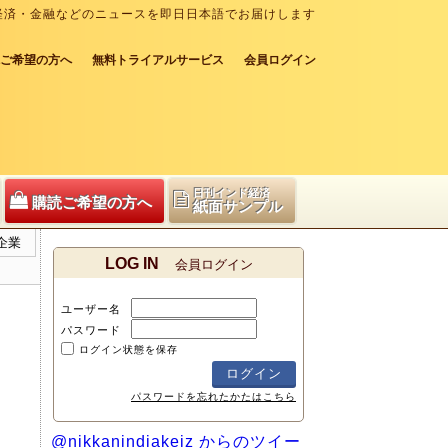
経済・金融などのニュースを即日日本語でお届けします
ご希望の方へ
無料トライアルサービス
会員ログイン
日刊インド経済
購読ご希望の方へ
紙面サンプル
企業
LOG IN
会員ログイン
ユーザー名
パスワード
ログイン状態を保存
パスワードを忘れたかたはこちら
@nikkanindiakeiz からのツイー