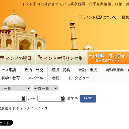
インド国内で発行されている英字新聞、日系企業情報、政治・
日刊インド経済について
購読
無料トライアル
インドの祝日
インド生活リンク集
お申込みフォーム
ュース用語
政治・外交
経済・貿易
金融・市況
自動車産業・
科学・教育
ネパール
連載
インタビュー
から
までを
普及進まず チェンナイ・メトロ