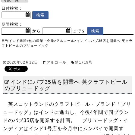
日付検索：
期間検索：
から
までを
日刊インド経済
>
他の産業・企業
>
アルコール
>
インドにパブ35店を開業へ 英クラ
フトビールのブリュードッグ
2020年02月12日
アルコール
第
1719
号
インドにパブ35店を開業へ 英クラフトビール
のブリュードッグ
英スコットランドのクラフトビール・ブランド「ブリ
ュードッグ」はインドに進出し、今後4年間で同ブラン
ドのパブ35店を開業する計画。 ブリュードッグ・イ
ンディアはインド1号店を今月中にムンバイで開業す