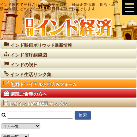
インド国内で発行されている英字新聞、日系企業情報、政治・経
済・金融などのニュースを即日日本語でお届けします
インド映画
ボリウッド最新情報
インド省庁組織図
インドの祝日
インド生活リンク集
無料トライアル
お申込みフォーム
購読ご希望の方へ
紙面サンプル
日刊インド経済