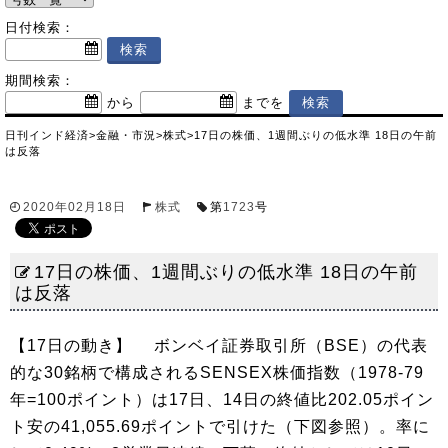
日付検索：
期間検索：
から
までを
日刊インド経済
>
金融・市況
>
株式
>
17日の株価、1週間ぶりの低水準 18日の午前
は反落
2020年02月18日
株式
第
1723
号
17日の株価、1週間ぶりの低水準 18日の午前
は反落
【17日の動き】 ボンベイ証券取引所（BSE）の代表
的な30銘柄で構成されるSENSEX株価指数（1978-79
年=100ポイント）は17日、14日の終値比202.05ポイン
ト安の41,055.69ポイントで引けた（下図参照）。率に