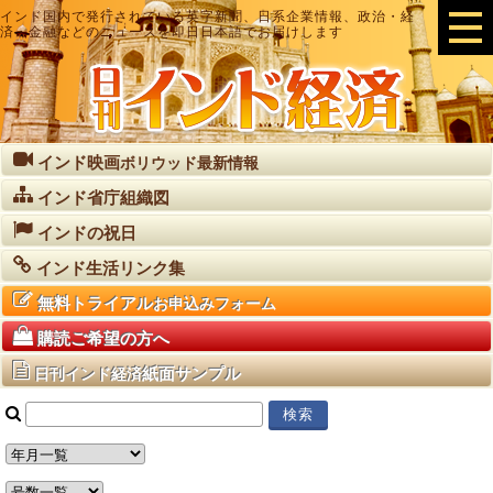
インド国内で発行されている英字新聞、日系企業情報、政治・経
済・金融などのニュースを即日日本語でお届けします
インド映画
ボリウッド最新情報
インド省庁組織図
インドの祝日
インド生活リンク集
無料トライアル
お申込みフォーム
購読ご希望の方へ
紙面サンプル
日刊インド経済