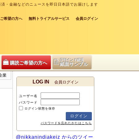
経済・金融などのニュースを即日日本語でお届けします
ご希望の方へ
無料トライアルサービス
会員ログイン
日刊インド経済
購読ご希望の方へ
紙面サンプル
企業
LOG IN
会員ログイン
ユーザー名
パスワード
ログイン状態を保存
パスワードを忘れたかたはこちら
@nikkanindiakeiz からのツイー