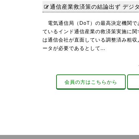
通信産業救済策の結論出ず デジ
電気通信局（DoT）の最高決定機関であ
ているインド通信産業の救済策実施に関
は通信会社が直面している調整済み粗収
ータが必要であるとして...
会員の方はこちらから