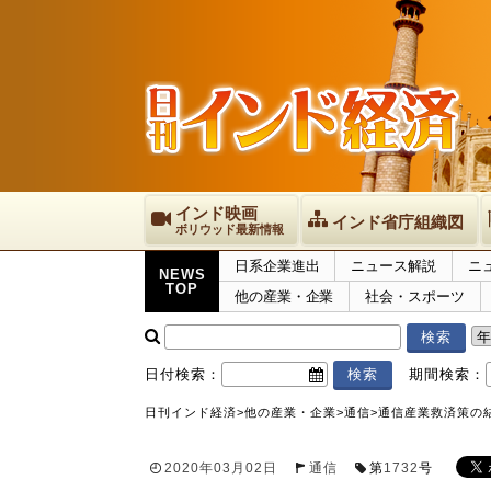
インド映画
インド省庁組織図
ボリウッド最新情報
日系企業進出
ニュース解説
ニ
NEWS
TOP
他の産業・企業
社会・スポーツ
日付検索：
期間検索：
日刊インド経済
>
他の産業・企業
>
通信
>
通信産業救済策の
2020年03月02日
通信
第
1732
号