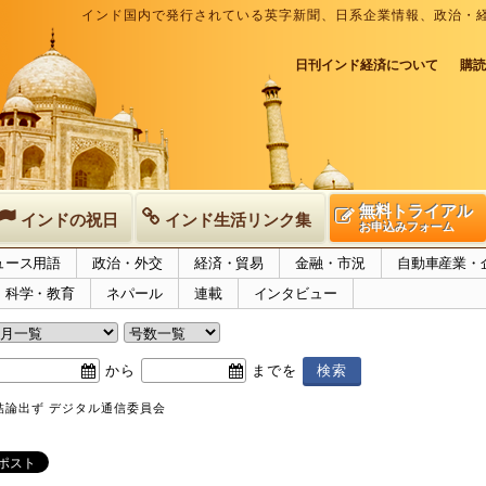
インド国内で発行されている英字新聞、日系企業情報、政治・
日刊インド経済について
購読
無料トライアル
インドの祝日
インド生活リンク集
お申込みフォーム
ュース用語
政治・外交
経済・貿易
金融・市況
自動車産業・
科学・教育
ネパール
連載
インタビュー
から
までを
結論出ず デジタル通信委員会