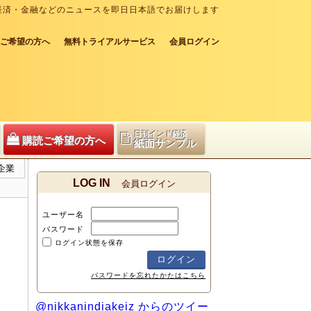
経済・金融などのニュースを即日日本語でお届けします
ご希望の方へ
無料トライアルサービス
会員ログイン
日刊インド経済
購読ご希望の方へ
紙面サンプル
企業
LOG IN
会員ログイン
ユーザー名
パスワード
ログイン状態を保存
パスワードを忘れたかたはこちら
@nikkanindiakeiz からのツイー