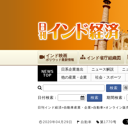
インド映画
インド省庁組織図
ボリウッド最新情報
日系企業進出
ニュース解説
ニ
NEWS
TOP
他の産業・企業
社会・スポーツ
日付検索：
期間検索：
日刊インド経済
>
自動車産業・企業
>
自動車
>
オンライン販
2020年04月29日
自動車
第
1770
号