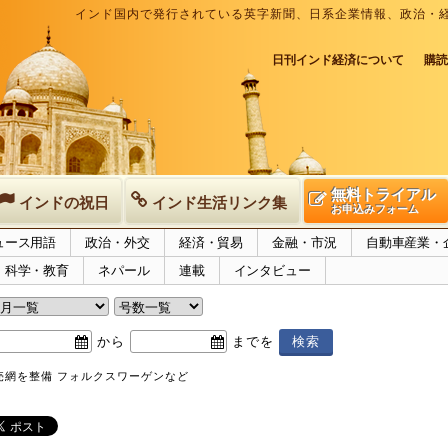
インド国内で発行されている英字新聞、日系企業情報、政治・
日刊インド経済について
購読
無料トライアル
インドの祝日
インド生活リンク集
お申込みフォーム
ュース用語
政治・外交
経済・貿易
金融・市況
自動車産業・
科学・教育
ネパール
連載
インタビュー
から
までを
売網を整備 フォルクスワーゲンなど