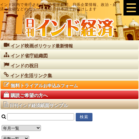
インド国内で発行されている英字新聞、日系企業情報、政治・経
済・金融などのニュースを即日日本語でお届けします
インド映画
ボリウッド最新情報
インド省庁組織図
インドの祝日
インド生活リンク集
無料トライアル
お申込みフォーム
購読ご希望の方へ
紙面サンプル
日刊インド経済