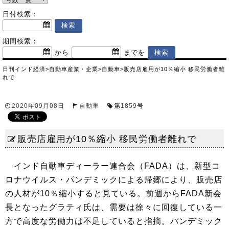
日付検索：
期間検索：
から
までを
日刊インド経済
>
自動車産業・企業
>
自動車
>
販売店雇用が10％縮小 移民労働者離
れで
2020年09月08日
自動車
第
1859
号
販売店雇用が10％縮小 移民労働者離れで
インド自動車ディーラー連合会（FADA）は、新型コ
ロナウイルス・パンデミックによる帰郷により、販売店
の人材が10％縮小すると見ている。前週からFADA新会
長となったグラティ氏は、需要は徐々に回復している一
方で高度な労働力は不足していると指摘。パンデミック