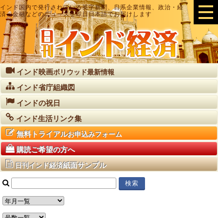
インド国内で発行されている英字新聞、日系企業情報、政治・経
済・金融などのニュースを即日日本語でお届けします
インド映画
ボリウッド最新情報
インド省庁組織図
インドの祝日
インド生活リンク集
無料トライアル
お申込みフォーム
購読ご希望の方へ
紙面サンプル
日刊インド経済