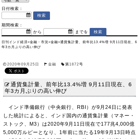
日付検索：
期間検索：
から
までを
日刊インド経済
>
金融・市況
>
金融
>
通貨集計量、前年比13.4%増 9月11日現在、6
年3カ月ぶりの高い伸び
2020年09月25日
金融
第
1872
号
通貨集計量、前年比13.4%増 9月11日現在、6
年3カ月ぶりの高い伸び
インド準備銀行（中央銀行、RBI）が9月24日に発表
した統計によると、インド国内の通貨集計量（マネー・
ストック、M3）は2020年9月11日現在で177兆4,000億
5,000万ルピーとなり、1年前に当たる19年9月13日時点