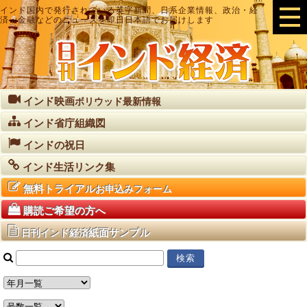
インド国内で発行されている英字新聞、日系企業情報、政治・経
済・金融などのニュースを即日日本語でお届けします
インド映画
ボリウッド最新情報
インド省庁組織図
インドの祝日
インド生活リンク集
無料トライアル
お申込みフォーム
購読ご希望の方へ
紙面サンプル
日刊インド経済