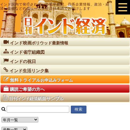
インド国内で発行されている英字新聞、日系企業情報、政治・経
済・金融などのニュースを即日日本語でお届けします
インド映画
ボリウッド最新情報
インド省庁組織図
インドの祝日
インド生活リンク集
無料トライアル
お申込みフォーム
購読ご希望の方へ
紙面サンプル
日刊インド経済