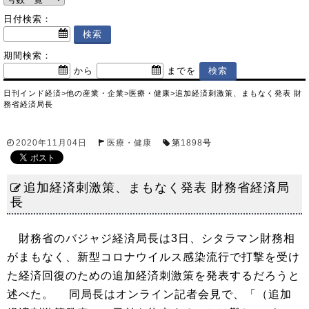
日付検索：
期間検索：
から
までを
日刊インド経済
>
他の産業・企業
>
医療・健康
>
追加経済刺激策、まもなく発表 財
務省経済局長
2020年11月04日
医療・健康
第
1898
号
追加経済刺激策、まもなく発表 財務省経済局
長
財務省のバジャジ経済局長は3日、シタラマン財務相
がまもなく、新型コロナウイルス感染流行で打撃を受け
た経済回復のための追加経済刺激策を発表するだろうと
述べた。 同局長はオンライン記者会見で、「（追加