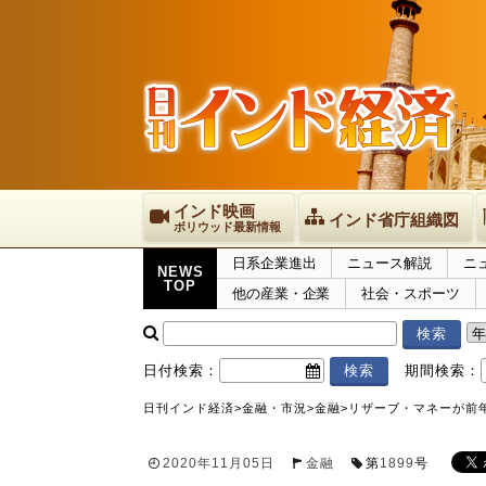
インド映画
インド省庁組織図
ボリウッド最新情報
日系企業進出
ニュース解説
ニ
NEWS
TOP
他の産業・企業
社会・スポーツ
日付検索：
期間検索：
日刊インド経済
>
金融・市況
>
金融
>
リザーブ・マネーが前年比
2020年11月05日
金融
第
1899
号