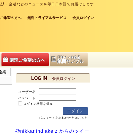
経済・金融などのニュースを即日日本語でお届けします
ご希望の方へ
無料トライアルサービス
会員ログイン
日刊インド経済
購読ご希望の方へ
紙面サンプル
企業
LOG IN
会員ログイン
ユーザー名
パスワード
ログイン状態を保存
パスワードを忘れたかたはこちら
@nikkanindiakeiz からのツイー