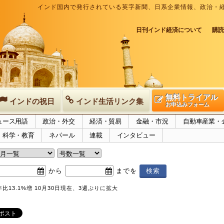
インド国内で発行されている英字新聞、日系企業情報、政治・
日刊インド経済について
購読
無料トライアル
インドの祝日
インド生活リンク集
お申込みフォーム
ュース用語
政治・外交
経済・貿易
金融・市況
自動車産業・
科学・教育
ネパール
連載
インタビュー
から
までを
13.1%増 10月30日現在、3週ぶりに拡大