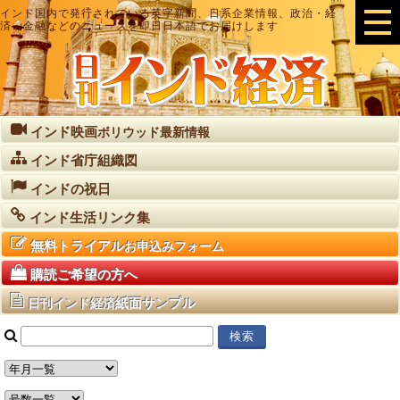
インド国内で発行されている英字新聞、日系企業情報、政治・経
済・金融などのニュースを即日日本語でお届けします
インド映画
ボリウッド最新情報
インド省庁組織図
インドの祝日
インド生活リンク集
無料トライアル
お申込みフォーム
購読ご希望の方へ
紙面サンプル
日刊インド経済