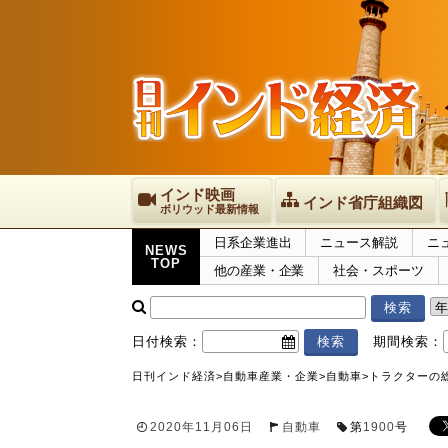
インド映画
インド省庁組織図
ボリウッド最新情報
日系企業進出
ニュース解説
ニ
NEWS
TOP
他の産業・企業
社会・スポーツ
日付検索：
期間検索：
日刊インド経済
>
自動車産業・企業
>
自動車
>
トラクターの総
2020年11月06日
自動車
第
1900
号