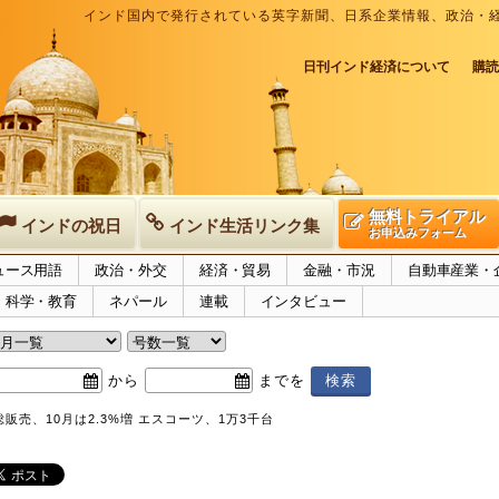
インド国内で発行されている英字新聞、日系企業情報、政治・
日刊インド経済について
購読
無料トライアル
インドの祝日
インド生活リンク集
お申込みフォーム
ュース用語
政治・外交
経済・貿易
金融・市況
自動車産業・
科学・教育
ネパール
連載
インタビュー
から
までを
販売、10月は2.3%増 エスコーツ、1万3千台