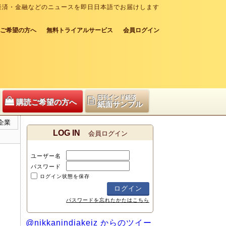
経済・金融などのニュースを即日日本語でお届けします
ご希望の方へ
無料トライアルサービス
会員ログイン
日刊インド経済
購読ご希望の方へ
紙面サンプル
企業
LOG IN
会員ログイン
ユーザー名
パスワード
ログイン状態を保存
パスワードを忘れたかたはこちら
@nikkanindiakeiz からのツイー