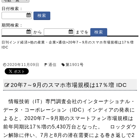
日付検索：
期間検索：
から
までを
日刊インド経済
>
他の産業・企業
>
通信
>
20年7～9月のスマホ市場規模は17％増
IDC
2020年11月09日
通信
第
1901
号
20年7～9月のスマホ市場規模は17％増 IDC
情報技術（IT）専門調査会社のインターナショナル・
データ・コーポレーション（IDC）インディアの発表に
よると、2020年7～9月期のスマートフォン市場規模は
前年同期比17％増の5,430万台となった。 ロックダウ
ン解除に伴い、7月と8月の潜在需要による巻き返しで2