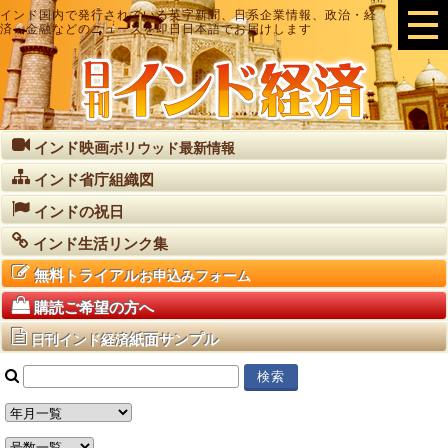
インド国内で発行されている英字新聞、日系企業情報、政治・経
済・金融などのニュースを即日日本語でお届けします
インド映画
ボリウッド最新情報
インド省庁組織図
インドの祝日
インド生活リンク集
無料トライアル
お申込みフォーム
購読ご希望の方へ
紙面サンプル
日刊インド経済