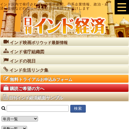
インド国内で発行されている英字新聞、日系企業情報、政治・経
済・金融などのニュースを即日日本語でお届けします
インド映画
ボリウッド最新情報
インド省庁組織図
インドの祝日
インド生活リンク集
無料トライアル
お申込みフォーム
購読ご希望の方へ
紙面サンプル
日刊インド経済