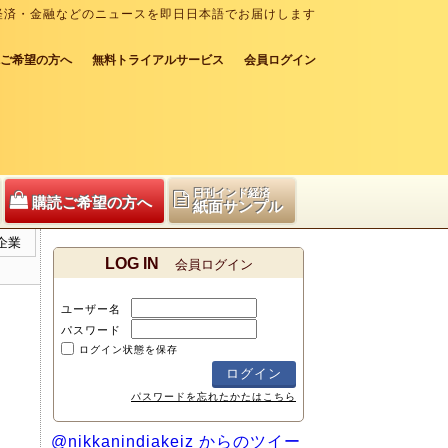
経済・金融などのニュースを即日日本語でお届けします
ご希望の方へ
無料トライアルサービス
会員ログイン
日刊インド経済
購読ご希望の方へ
紙面サンプル
企業
LOG IN
会員ログイン
ユーザー名
パスワード
ログイン状態を保存
パスワードを忘れたかたはこちら
@nikkanindiakeiz からのツイー