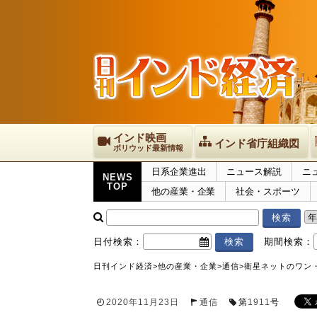
インド映画
インド省庁組織図
ボリウッド最新情報
日系企業進出
ニュース解説
ニ
NEWS
TOP
他の産業・企業
社会・スポーツ
日付検索：
期間検索：
日刊インド経済
>
他の産業・企業
>
通信
>
衛星ネットのワン
2020年11月23日
通信
第
1911
号