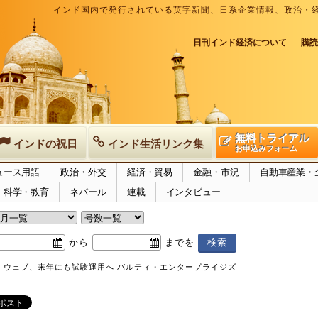
インド国内で発行されている英字新聞、日系企業情報、政治・
日刊インド経済について
購読
無料トライアル
インドの祝日
インド生活リンク集
お申込みフォーム
ュース用語
政治・外交
経済・貿易
金融・市況
自動車産業・
科学・教育
ネパール
連載
インタビュー
から
までを
・ウェブ、来年にも試験運用へ バルティ・エンタープライジズ