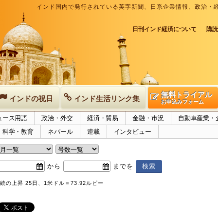
インド国内で発行されている英字新聞、日系企業情報、政治・
日刊インド経済について
購読
無料トライアル
インドの祝日
インド生活リンク集
お申込みフォーム
ュース用語
政治・外交
経済・貿易
金融・市況
自動車産業・
科学・教育
ネパール
連載
インタビュー
から
までを
の上昇 25日、1米ドル＝73.92ルピー