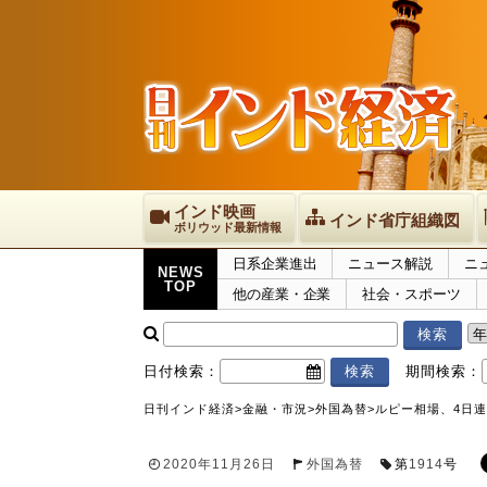
インド映画
インド省庁組織図
ボリウッド最新情報
日系企業進出
ニュース解説
ニ
NEWS
TOP
他の産業・企業
社会・スポーツ
日付検索：
期間検索：
日刊インド経済
>
金融・市況
>
外国為替
>
ルピー相場、4日連続
2020年11月26日
外国為替
第
1914
号