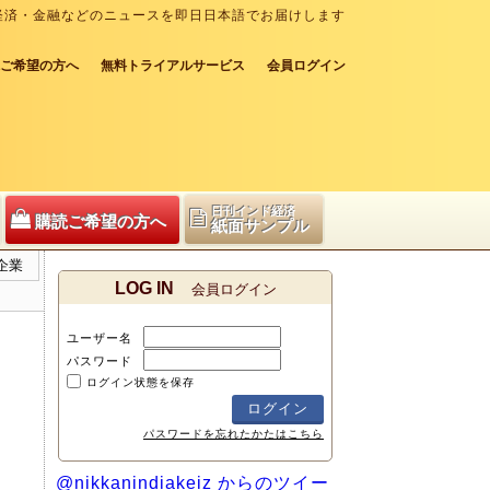
経済・金融などのニュースを即日日本語でお届けします
ご希望の方へ
無料トライアルサービス
会員ログイン
日刊インド経済
購読ご希望の方へ
紙面サンプル
企業
LOG IN
会員ログイン
ユーザー名
パスワード
ログイン状態を保存
パスワードを忘れたかたはこちら
@nikkanindiakeiz からのツイー