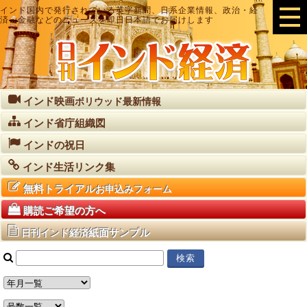
インド国内で発行されている英字新聞、日系企業情報、政治・経
済・金融などのニュースを即日日本語でお届けします
インド映画
ボリウッド最新情報
インド省庁組織図
インドの祝日
インド生活リンク集
無料トライアル
お申込みフォーム
購読ご希望の方へ
紙面サンプル
日刊インド経済