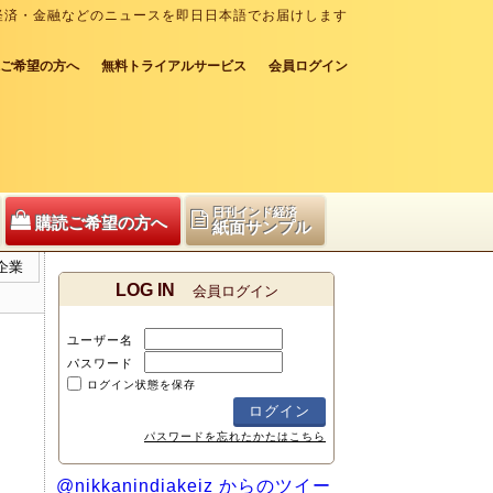
経済・金融などのニュースを即日日本語でお届けします
ご希望の方へ
無料トライアルサービス
会員ログイン
日刊インド経済
購読ご希望の方へ
紙面サンプル
企業
LOG IN
会員ログイン
ユーザー名
パスワード
ログイン状態を保存
パスワードを忘れたかたはこちら
@nikkanindiakeiz からのツイー