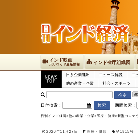
インド映画
インド省庁組織図
ボリウッド最新情報
日系企業進出
ニュース解説
ニ
NEWS
TOP
他の産業・企業
社会・スポーツ
日付検索：
期間検索：
日刊インド経済
>
他の産業・企業
>
医療・健康
>
新型コロナウイ
2020年11月27日
医療・健康
第
1915
号