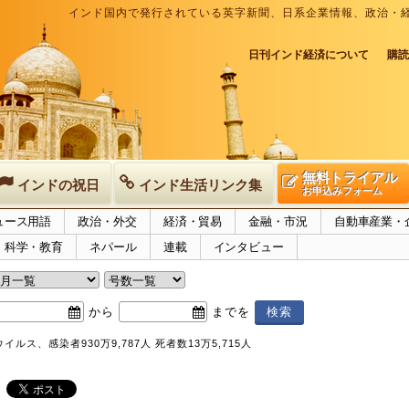
インド国内で発行されている英字新聞、日系企業情報、政治・
日刊インド経済について
購読
無料トライアル
インドの祝日
インド生活リンク集
お申込みフォーム
ュース用語
政治・外交
経済・貿易
金融・市況
自動車産業・
科学・教育
ネパール
連載
インタビュー
から
までを
ルス、感染者930万9,787人 死者数13万5,715人