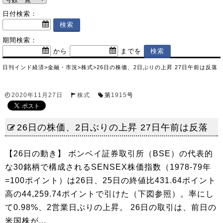
日付検索：
期間検索：
から
までを
日刊インド経済
>
金融・市況
>
株式
>
26日の株価、2日ぶりの上昇 27日午前は反落
2020年11月27日
株式
第
1915
号
26日の株価、2日ぶりの上昇 27日午前は反落
【26日の動き】 ボンベイ証券取引所（BSE）の代表的
な30銘柄で構成されるSENSEX株価指数（1978-79年
=100ポイント）は26日、25日の終値比431.64ポイント
高の44,259.74ポイントで引けた（下図参照）。率にし
て0.98%、2営業日ぶりの上昇。 26日の取引は、前日の
米国株が...