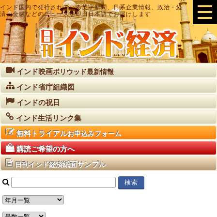
インド国内で発行されている英字新聞、日系企業情報、政治・経
済・金融などのニュースを即日日本語でお届けします
インド映画
ボリウッド最新情報
インド省庁組織図
インドの祝日
インド生活リンク集
無料トライアル
お申込みフォーム
購読ご希望の方へ
紙面サンプル
日刊インド経済