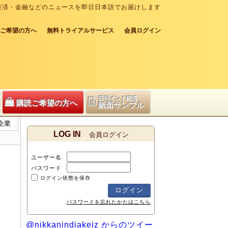
経済・金融などのニュースを即日日本語でお届けします
ご希望の方へ
無料トライアルサービス
会員ログイン
日刊インド経済
購読ご希望の方へ
紙面サンプル
企業
LOG IN
会員ログイン
ユーザー名
パスワード
ログイン状態を保存
パスワードを忘れたかたはこちら
@nikkanindiakeiz からのツイー