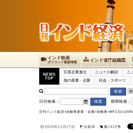
インド映画
インド省庁組織図
ボリウッド最新情報
日系企業進出
ニュース解説
ニ
NEWS
TOP
他の産業・企業
社会・スポーツ
日付検索：
期間検索：
日刊インド経済
>
自動車産業・企業
>
自動車
>
MFCSの10
2020年11月27日
自動車
第
1915
号