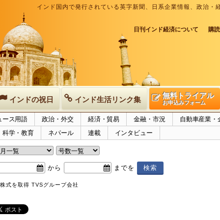
インド国内で発行されている英字新聞、日系企業情報、政治・
日刊インド経済について
購読
無料トライアル
インドの祝日
インド生活リンク集
お申込みフォーム
ュース用語
政治・外交
経済・貿易
金融・市況
自動車産業・
科学・教育
ネパール
連載
インタビュー
から
までを
0%株式を取得 TVSグループ会社