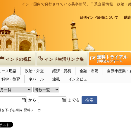
インド国内で発行されている英字新聞、日系企業情報、政治・
日刊インド経済について
購読
無料トライアル
インドの祝日
インド生活リンク集
お申込みフォーム
ュース用語
政治・外交
経済・貿易
金融・市況
自動車産業・
科学・教育
ネパール
連載
インタビュー
から
までを
引き下げを期待 肥料メーカー