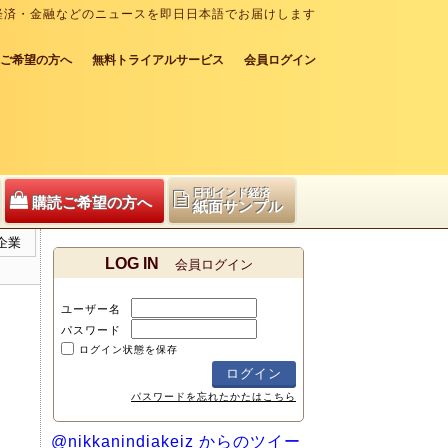
経済・金融などのニュースを即日日本語でお届けします
ご希望の方へ
無料トライアルサービス
会員ログイン
日刊インド経済
購読ご希望の方へ
紙面サンプル
企業
LOG IN
会員ログイン
ユーザー名
パスワード
ログイン状態を保存
パスワードを忘れたかたはこちら
@nikkanindiakeiz からのツイー