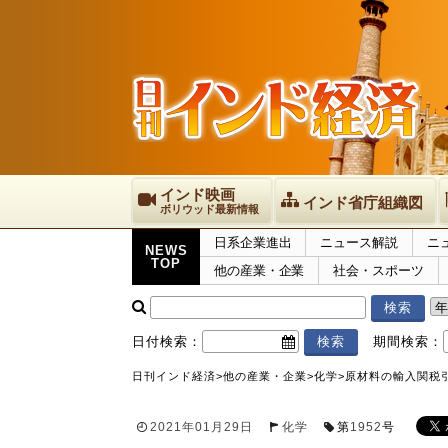
インド映画
インド省庁組織図
ボリウッド最新情報
日系企業進出
ニュース解説
ニ
NEWS
TOP
他の産業・企業
社会・スポーツ
日付検索：
期間検索：
日刊インド経済
>
他の産業・企業
>
化学
>
原材料の輸入関税
2021年01月29日
化学
第
1952
号