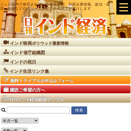
インド国内で発行されている英字新聞、日系企業情報、政治・経
済・金融などのニュースを即日日本語でお届けします
インド映画
ボリウッド最新情報
インド省庁組織図
インドの祝日
インド生活リンク集
無料トライアル
お申込みフォーム
購読ご希望の方へ
紙面サンプル
日刊インド経済