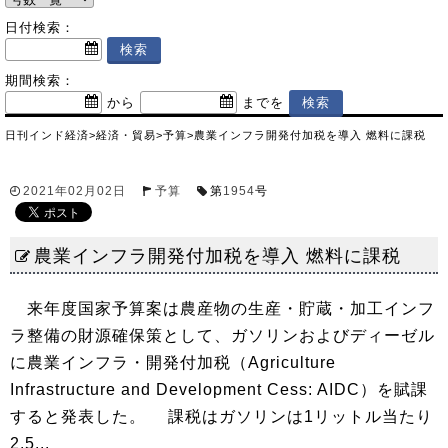
日付検索：
期間検索：
から
までを
日刊インド経済
>
経済・貿易
>
予算
>
農業インフラ開発付加税を導入 燃料に課税
2021年02月02日
予算
第
1954
号
農業インフラ開発付加税を導入 燃料に課税
来年度国家予算案は農産物の生産・貯蔵・加工インフ
ラ整備の財源確保策として、ガソリンおよびディーゼル
に農業インフラ・開発付加税（Agriculture
Infrastructure and Development Cess: AIDC）を賦課
すると発表した。 課税はガソリンは1リットル当たり
2.5...