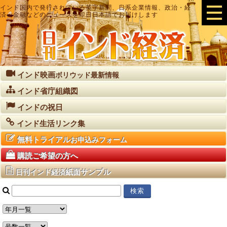
インド国内で発行されている英字新聞、日系企業情報、政治・経
済・金融などのニュースを即日日本語でお届けします
インド映画
ボリウッド最新情報
インド省庁組織図
インドの祝日
インド生活リンク集
無料トライアル
お申込みフォーム
購読ご希望の方へ
紙面サンプル
日刊インド経済