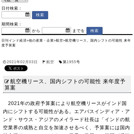
日付検索：
期間検索：
から
までを
日刊インド経済
>
他の産業・企業
>
航空
>
航空機リース、国内シフトの可能性 来年
度予算案
2021年02月03日
航空
第
1955
号
航空機リース、国内シフトの可能性 来年度予
算案
2021年の政府予算案により航空機リースがインド国
内にシフトする可能性がある。エアバスインディア・ア
ンド・サウス・アジアのメイラード社長は「インドの航
空業界の成熟と自立を加速させるべく、予算案には国内