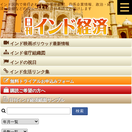
インド国内で発行されている英字新聞、日系企業情報、政治・経
済・金融などのニュースを即日日本語でお届けします
インド映画
ボリウッド最新情報
インド省庁組織図
インドの祝日
インド生活リンク集
無料トライアル
お申込みフォーム
購読ご希望の方へ
紙面サンプル
日刊インド経済