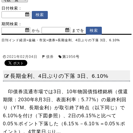
日付検索：
期間検索：
から
までを
日刊インド経済
>
金融・市況
>
債券
>
長期金利、4日ぶりの下落 3日、6.10%
2021年02月04日
債券
第
1956
号
長期金利、4日ぶりの下落 3日、6.10%
印債券流通市場では3日、10年物国債指標銘柄（償還
期限：2030年8月3日、表面利率：5.77%）の最終利回
り（YTM、長期金利）が取引終了時点（以下同じ）で
6.10%を付け（下図参照）、2日の6.15%と比べて
0.05％ポイント下落した（6.15％－6.10％＝0.05％ポ
イント）。4営業日ぶり...