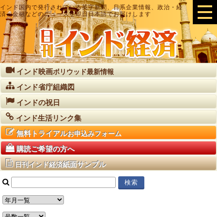
インド国内で発行されている英字新聞、日系企業情報、政治・経
済・金融などのニュースを即日日本語でお届けします
インド映画
ボリウッド最新情報
インド省庁組織図
インドの祝日
インド生活リンク集
無料トライアル
お申込みフォーム
購読ご希望の方へ
紙面サンプル
日刊インド経済