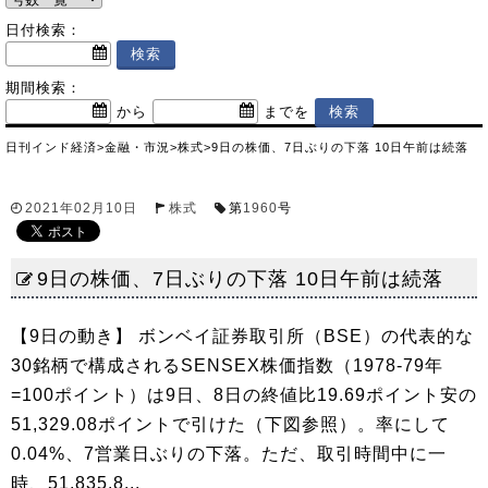
日付検索：
期間検索：
から
までを
日刊インド経済
>
金融・市況
>
株式
>
9日の株価、7日ぶりの下落 10日午前は続落
2021年02月10日
株式
第
1960
号
9日の株価、7日ぶりの下落 10日午前は続落
【9日の動き】 ボンベイ証券取引所（BSE）の代表的な
30銘柄で構成されるSENSEX株価指数（1978-79年
=100ポイント）は9日、8日の終値比19.69ポイント安の
51,329.08ポイントで引けた（下図参照）。率にして
0.04%、7営業日ぶりの下落。ただ、取引時間中に一
時、51,835.8...