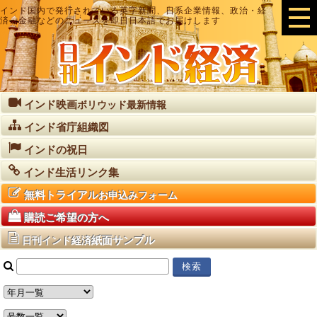
インド国内で発行されている英字新聞、日系企業情報、政治・経
済・金融などのニュースを即日日本語でお届けします
インド映画
ボリウッド最新情報
インド省庁組織図
インドの祝日
インド生活リンク集
無料トライアル
お申込みフォーム
購読ご希望の方へ
紙面サンプル
日刊インド経済